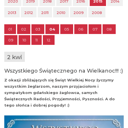
2020
2019
2018
2017
2016
2015
2014
2013
2012
2011
2010
2009
2008
01
02
03
04
05
06
07
08
09
10
11
12
2 kwi
Wszystkiego Świątecznego na Wielkanoc!!! :)
Z okazji zbliżających się Świąt Wielkiej Nocy życzymy
wszystkim żeglarzom, naszym przyjaciołom i
sympatykom gdańskiego żaglowca, samych
Świątecznych Radości, Przyjemności, Pyszności. A do
tego słońca i dobrej pogody! :)