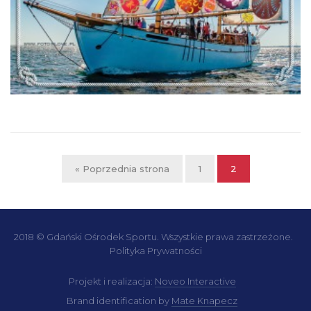
« Poprzednia strona
1
2
2018 © Gdański Ośrodek Sportu. Wszystkie prawa zastrzeżone.
Polityka Prywatności
Projekt i realizacja:
Noveo Interactive
Brand identification by
Mate Knapecz