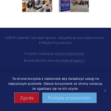
2018 © Gdański Ośrodek Sportu. Wszystkie prawa zastrzeżone.
Polityka Prywatności
Projekt i realizacja:
Noveo Interactive
Brand identification by
Mate Knapecz
Ta strona korzysta z ciasteczek aby świadczyć usługi na
najwyższym poziomie. Dalsze korzystanie ze strony oznacza,
że zgadzasz się na ich użycie.
Zgoda
Polityka prywatności
Czytaj więcej