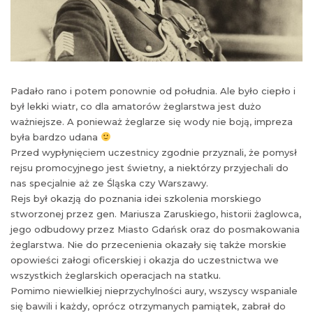
Padało rano i potem ponownie od południa. Ale było ciepło i
był lekki wiatr, co dla amatorów żeglarstwa jest dużo
ważniejsze. A ponieważ żeglarze się wody nie boją, impreza
była bardzo udana
Przed wypłynięciem uczestnicy zgodnie przyznali, że pomysł
rejsu promocyjnego jest świetny, a niektórzy przyjechali do
nas specjalnie aż ze Śląska czy Warszawy.
Rejs był okazją do poznania idei szkolenia morskiego
stworzonej przez gen. Mariusza Zaruskiego, historii żaglowca,
jego odbudowy przez Miasto Gdańsk oraz do posmakowania
żeglarstwa. Nie do przecenienia okazały się także morskie
opowieści załogi oficerskiej i okazja do uczestnictwa we
wszystkich żeglarskich operacjach na statku.
Pomimo niewielkiej nieprzychylności aury, wszyscy wspaniale
się bawili i każdy, oprócz otrzymanych pamiątek, zabrał do