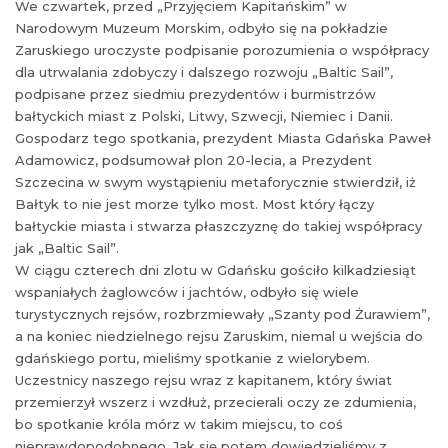
We czwartek, przed „Przyjęciem Kapitańskim” w
Narodowym Muzeum Morskim, odbyło się na pokładzie
Zaruskiego uroczyste podpisanie porozumienia o współpracy
dla utrwalania zdobyczy i dalszego rozwoju „Baltic Sail”,
podpisane przez siedmiu prezydentów i burmistrzów
bałtyckich miast z Polski, Litwy, Szwecji, Niemiec i Danii.
Gospodarz tego spotkania, prezydent Miasta Gdańska Paweł
Adamowicz, podsumował plon 20-lecia, a Prezydent
Szczecina w swym wystąpieniu metaforycznie stwierdził, iż
Bałtyk to nie jest morze tylko most. Most który łączy
bałtyckie miasta i stwarza płaszczyznę do takiej współpracy
jak „Baltic Sail”.
W ciągu czterech dni zlotu w Gdańsku gościło kilkadziesiąt
wspaniałych żaglowców i jachtów, odbyło się wiele
turystycznych rejsów, rozbrzmiewały „Szanty pod Żurawiem”,
a na koniec niedzielnego rejsu Zaruskim, niemal u wejścia do
gdańskiego portu, mieliśmy spotkanie z wielorybem.
Uczestnicy naszego rejsu wraz z kapitanem, który świat
przemierzył wszerz i wzdłuż, przecierali oczy ze zdumienia,
bo spotkanie króla mórz w takim miejscu, to coś
nieprawdopodobnego. Jak się potem dowiedzieliśmy z