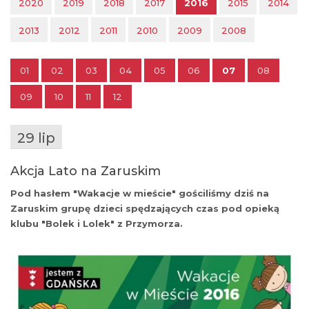
2020
2019
2018
2017
2016
2015
2014
2013
2012
2011
2010
2009
2008
01
02
03
04
05
06
07
08
09
10
11
12
29 lip
Akcja Lato na Zaruskim
Pod hasłem "Wakacje w mieście" gościliśmy dziś na
Zaruskim grupę dzieci spędzających czas pod opieką
klubu "Bolek i Lolek" z Przymorza.