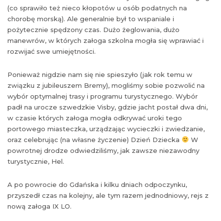
(co sprawiło też nieco kłopotów u osób podatnych na
chorobę morską). Ale generalnie był to wspaniale i
pożytecznie spędzony czas. Dużo żeglowania, dużo
manewrów, w których załoga szkolna mogła się wprawiać i
rozwijać swe umiejętności.
Ponieważ nigdzie nam się nie spieszyło (jak rok temu w
związku z jubileuszem Bremy), mogliśmy sobie pozwolić na
wybór optymalnej trasy i programu turystycznego. Wybór
padł na urocze szwedzkie Visby, gdzie jacht postał dwa dni,
w czasie których załoga mogła odkrywać uroki tego
portowego miasteczka, urządzając wycieczki i zwiedzanie,
oraz celebrując (na własne życzenie) Dzień Dziecka
W
powrotnej drodze odwiedziliśmy, jak zawsze niezawodny
turystycznie, Hel.
A po powrocie do Gdańska i kilku dniach odpoczynku,
przyszedł czas na kolejny, ale tym razem jednodniowy, rejs z
nową załoga IX LO.