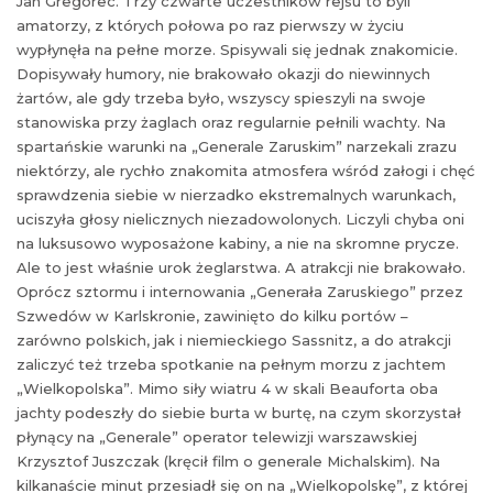
Jan Gregorec. Trzy czwarte uczestników rejsu to byli
amatorzy, z których połowa po raz pierwszy w życiu
wypłynęła na pełne morze. Spisywali się jednak znakomicie.
Dopisywały humory, nie brakowało okazji do niewinnych
żartów, ale gdy trzeba było, wszyscy spieszyli na swoje
stanowiska przy żaglach oraz regularnie pełnili wachty. Na
spartańskie warunki na „Generale Zaruskim” narzekali zrazu
niektórzy, ale rychło znakomita atmosfera wśród załogi i chęć
sprawdzenia siebie w nierzadko ekstremalnych warunkach,
uciszyła głosy nielicznych niezadowolonych. Liczyli chyba oni
na luksusowo wyposażone kabiny, a nie na skromne prycze.
Ale to jest właśnie urok żeglarstwa. A atrakcji nie brakowało.
Oprócz sztormu i internowania „Generała Zaruskiego” przez
Szwedów w Karlskronie, zawinięto do kilku portów –
zarówno polskich, jak i niemieckiego Sassnitz, a do atrakcji
zaliczyć też trzeba spotkanie na pełnym morzu z jachtem
„Wielkopolska”. Mimo siły wiatru 4 w skali Beauforta oba
jachty podeszły do siebie burta w burtę, na czym skorzystał
płynący na „Generale” operator telewizji warszawskiej
Krzysztof Juszczak (kręcił film o generale Michalskim). Na
kilkanaście minut przesiadł się on na „Wielkopolskę”, z której