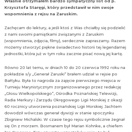
Właśnie otrzymałem bardzo sympatyczny list od p.
Krzysztofa Staręgi, który przedstawił w nim swoje
wspomnienia z rejsu na Zaruskim.
Zachęcam do lektury, a jeśli ktoś z Was chciałby się podzielić
z nami swoimi pamiątkami związanymi z Zaruskim
(wspomnienia, zdjęcia, filmy), serdecznie zapraszamy. Razem
możemy stworzyć piękne świadectwo historii tej legendarnej
jednostki, która już w tym roku zacznie pisać nową jej kartę.
Równo 20 lat temu, w dniach 10 do 20 czerwca 1992 roku na
pokładzie s/y „Generał Zaruski” brałem udział w rejsie po
Bałtyku. Była to nagroda za zajęcie pierwszego miejsca w
Turnieju Marynistycznym zorganizowanego przez redakcję
„Głosu Wielkopolskiego”, Ośrodka Poznańskiej Telewizji,
Radia Merkury i Zarządu Okręgowego Ligii Morskiej z okazji
60 rocznicy utworzenia poznańskiej Ligii Morskiej. Jachtem
dowodził wówczas generał dywizji w stanie spoczynku
Zbigniew Michalski. W czasie tego rejsu symbolicznie żegnał
się On z morzem. Bosmanem był Marian Kohnke, a chiefem