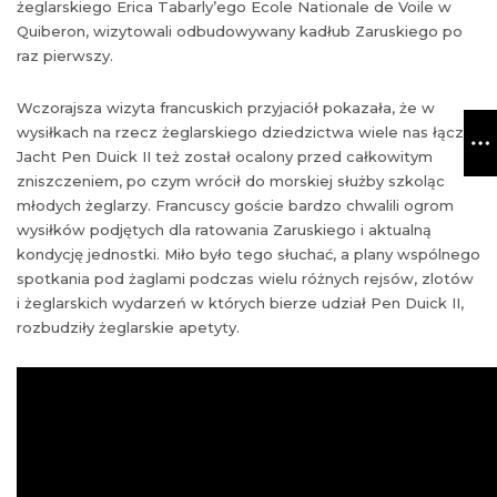
żeglarskiego Erica Tabarly’ego Ecole Nationale de Voile w
Quiberon, wizytowali odbudowywany kadłub Zaruskiego po
raz pierwszy.
Wczorajsza wizyta francuskich przyjaciół pokazała, że w
wysiłkach na rzecz żeglarskiego dziedzictwa wiele nas łączy.
Jacht Pen Duick II też został ocalony przed całkowitym
zniszczeniem, po czym wrócił do morskiej służby szkoląc
młodych żeglarzy. Francuscy goście bardzo chwalili ogrom
wysiłków podjętych dla ratowania Zaruskiego i aktualną
kondycję jednostki. Miło było tego słuchać, a plany wspólnego
spotkania pod żaglami podczas wielu różnych rejsów, zlotów
i żeglarskich wydarzeń w których bierze udział Pen Duick II,
rozbudziły żeglarskie apetyty.