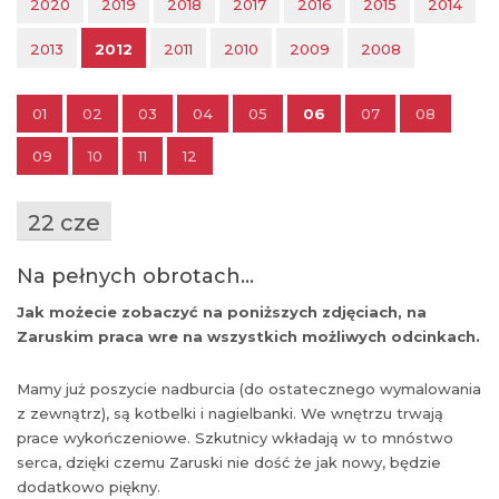
2020
2019
2018
2017
2016
2015
2014
2013
2012
2011
2010
2009
2008
01
02
03
04
05
06
07
08
09
10
11
12
22 cze
Na pełnych obrotach…
Jak możecie zobaczyć na poniższych zdjęciach, na
Zaruskim praca wre na wszystkich możliwych odcinkach.
Mamy już poszycie nadburcia (do ostatecznego wymalowania
z zewnątrz), są kotbelki i nagielbanki. We wnętrzu trwają
prace wykończeniowe. Szkutnicy wkładają w to mnóstwo
serca, dzięki czemu Zaruski nie dość że jak nowy, będzie
dodatkowo piękny.