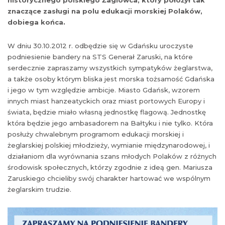
znaczące zasługi na polu edukacji morskiej Polaków,
dobiega końca.
W dniu 30.10.2012 r. odbędzie się w Gdańsku uroczyste
podniesienie bandery na STS Generał Zaruski, na które
serdecznie zapraszamy wszystkich sympatyków żeglarstwa,
a także osoby którym bliska jest morska tożsamość Gdańska
i jego w tym względzie ambicje. Miasto Gdańsk, wzorem
innych miast hanzeatyckich oraz miast portowych Europy i
świata, będzie miało własną jednostkę flagową. Jednostkę
która będzie jego ambasadorem na Bałtyku i nie tylko. Która
posłuży chwalebnym programom edukacji morskiej i
żeglarskiej polskiej młodzieży, wymianie międzynarodowej, i
działaniom dla wyrównania szans młodych Polaków z różnych
środowisk społecznych, którzy zgodnie z ideą gen. Mariusza
Zaruskiego chcieliby swój charakter hartować we wspólnym
żeglarskim trudzie.