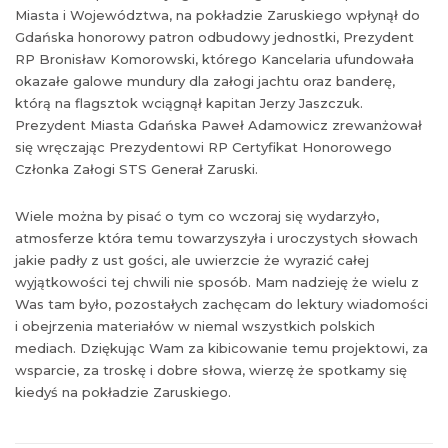
Miasta i Województwa, na pokładzie Zaruskiego wpłynął do
Gdańska honorowy patron odbudowy jednostki, Prezydent
RP Bronisław Komorowski, którego Kancelaria ufundowała
okazałe galowe mundury dla załogi jachtu oraz banderę,
którą na flagsztok wciągnął kapitan Jerzy Jaszczuk.
Prezydent Miasta Gdańska Paweł Adamowicz zrewanżował
się wręczając Prezydentowi RP Certyfikat Honorowego
Członka Załogi STS Generał Zaruski.
Wiele można by pisać o tym co wczoraj się wydarzyło,
atmosferze która temu towarzyszyła i uroczystych słowach
jakie padły z ust gości, ale uwierzcie że wyrazić całej
wyjątkowości tej chwili nie sposób. Mam nadzieję że wielu z
Was tam było, pozostałych zachęcam do lektury wiadomości
i obejrzenia materiałów w niemal wszystkich polskich
mediach. Dziękując Wam za kibicowanie temu projektowi, za
wsparcie, za troskę i dobre słowa, wierzę że spotkamy się
kiedyś na pokładzie Zaruskiego.