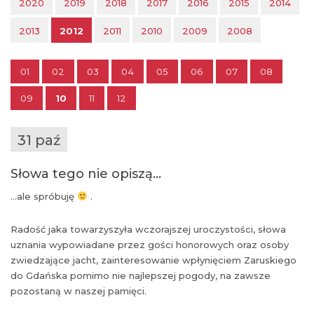
2020
2019
2018
2017
2016
2015
2014
2013
2012
2011
2010
2009
2008
01
02
03
04
05
06
07
08
09
10
11
12
31 paź
Słowa tego nie opiszą…
…ale spróbuję
.
Radość jaka towarzyszyła wczorajszej uroczystości, słowa
uznania wypowiadane przez gości honorowych oraz osoby
zwiedzające jacht, zainteresowanie wpłynięciem Zaruskiego
do Gdańska pomimo nie najlepszej pogody, na zawsze
pozostaną w naszej pamięci.