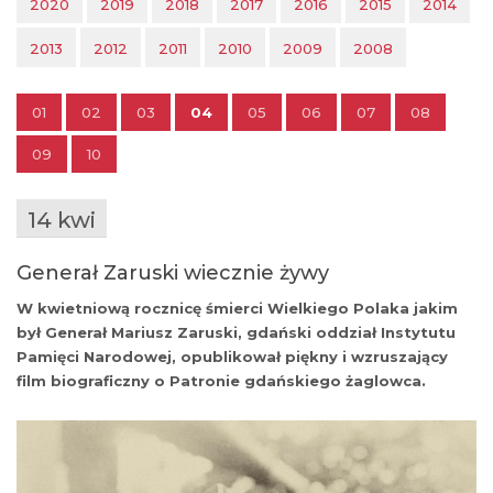
2020
2019
2018
2017
2016
2015
2014
2013
2012
2011
2010
2009
2008
01
02
03
04
05
06
07
08
09
10
14 kwi
Generał Zaruski wiecznie żywy
W kwietniową rocznicę śmierci Wielkiego Polaka jakim
był Generał Mariusz Zaruski, gdański oddział Instytutu
Pamięci Narodowej, opublikował piękny i wzruszający
film biograficzny o Patronie gdańskiego żaglowca.