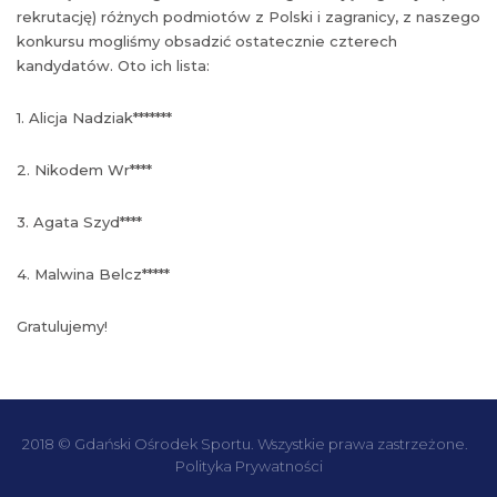
rekrutację) różnych podmiotów z Polski i zagranicy, z naszego
konkursu mogliśmy obsadzić ostatecznie czterech
kandydatów. Oto ich lista:
1. Alicja Nadziak*******
2. Nikodem Wr****
3. Agata Szyd****
4. Malwina Belcz*****
Gratulujemy!
2018 © Gdański Ośrodek Sportu. Wszystkie prawa zastrzeżone.
Polityka Prywatności