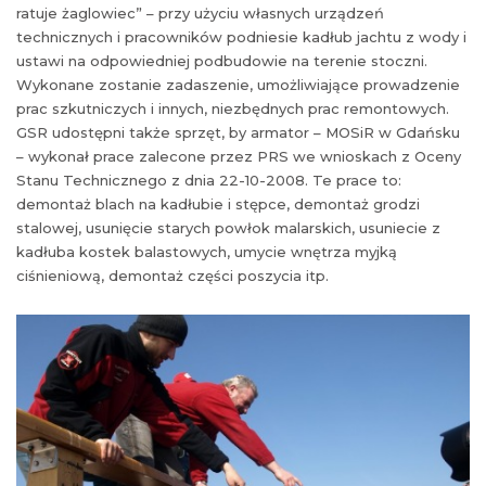
ratuje żaglowiec” – przy użyciu własnych urządzeń
technicznych i pracowników podniesie kadłub jachtu z wody i
ustawi na odpowiedniej podbudowie na terenie stoczni.
Wykonane zostanie zadaszenie, umożliwiające prowadzenie
prac szkutniczych i innych, niezbędnych prac remontowych.
GSR udostępni także sprzęt, by armator – MOSiR w Gdańsku
– wykonał prace zalecone przez PRS we wnioskach z Oceny
Stanu Technicznego z dnia 22-10-2008. Te prace to:
demontaż blach na kadłubie i stępce, demontaż grodzi
stalowej, usunięcie starych powłok malarskich, usuniecie z
kadłuba kostek balastowych, umycie wnętrza myjką
ciśnieniową, demontaż części poszycia itp.