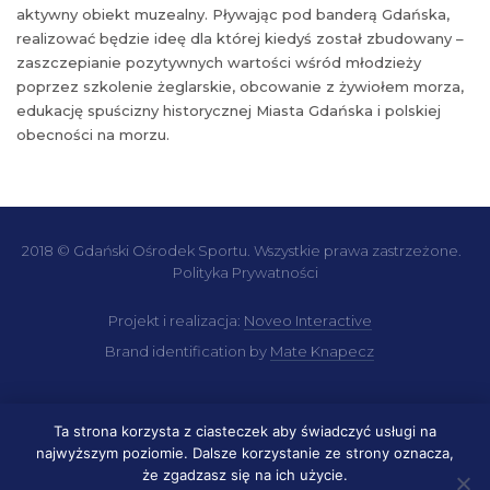
aktywny obiekt muzealny. Pływając pod banderą Gdańska,
realizować będzie ideę dla której kiedyś został zbudowany –
zaszczepianie pozytywnych wartości wśród młodzieży
poprzez szkolenie żeglarskie, obcowanie z żywiołem morza,
edukację spuścizny historycznej Miasta Gdańska i polskiej
obecności na morzu.
2018 © Gdański Ośrodek Sportu. Wszystkie prawa zastrzeżone.
Polityka Prywatności
Projekt i realizacja:
Noveo Interactive
Brand identification by
Mate Knapecz
Ta strona korzysta z ciasteczek aby świadczyć usługi na
najwyższym poziomie. Dalsze korzystanie ze strony oznacza,
że zgadzasz się na ich użycie.