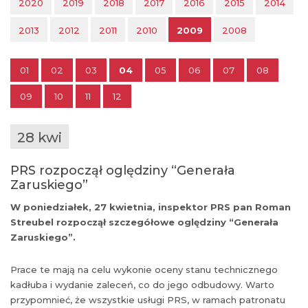
2020
2019
2018
2017
2016
2015
2014
2013
2012
2011
2010
2009
2008
01
02
03
04
05
06
07
08
09
10
11
12
28 kwi
PRS rozpoczął oględziny “Generała
Zaruskiego”
W poniedziałek, 27 kwietnia, inspektor PRS pan Roman
Streubel rozpoczął szczegółowe oględziny “Generała
Zaruskiego”.
Prace te mają na celu wykonie oceny stanu technicznego
kadłuba i wydanie zaleceń, co do jego odbudowy. Warto
przypomnieć, że wszystkie usługi PRS, w ramach patronatu