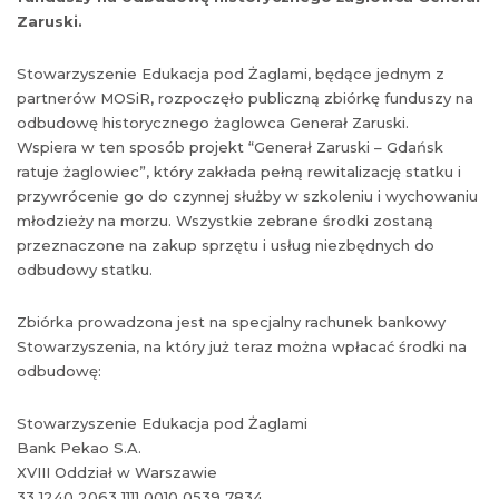
Zaruski.
Stowarzyszenie Edukacja pod Żaglami, będące jednym z
partnerów MOSiR, rozpoczęło publiczną zbiórkę funduszy na
odbudowę historycznego żaglowca Generał Zaruski.
Wspiera w ten sposób projekt “Generał Zaruski – Gdańsk
ratuje żaglowiec”, który zakłada pełną rewitalizację statku i
przywrócenie go do czynnej służby w szkoleniu i wychowaniu
młodzieży na morzu. Wszystkie zebrane środki zostaną
przeznaczone na zakup sprzętu i usług niezbędnych do
odbudowy statku.
Zbiórka prowadzona jest na specjalny rachunek bankowy
Stowarzyszenia, na który już teraz można wpłacać środki na
odbudowę:
Stowarzyszenie Edukacja pod Żaglami
Bank Pekao S.A.
XVIII Oddział w Warszawie
33 1240 2063 1111 0010 0539 7834