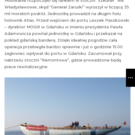
Holowanie rozpoczęło się rankiem w stoczni “Szkuner” we
Władysławowie, skąd “Generał Zaruski” wyruszył w liczącą 35
mil morskich podróż. Jednostkę prowadził na długim holu
holownik Atlas. Przed wejściem do portu Leszek Paszkowski
– dyrektor MOSiR w Gdańsku w imieniu prezydenta Pawła
Adamowicza powitał jednostkę w Gdańsku i przekazał na
pokład gdańską banderę. Dzięki idealnej pogodzie cała
operacja przebiegła bardzo sprawnie i już o godzinie 15.00
żaglowiec wpływał do portu w Gdańsku. Zacumował przy
nabrzeżu stoczni “Remontowa”, gdzie prowadzone będą
prace rewitalizacyjne.