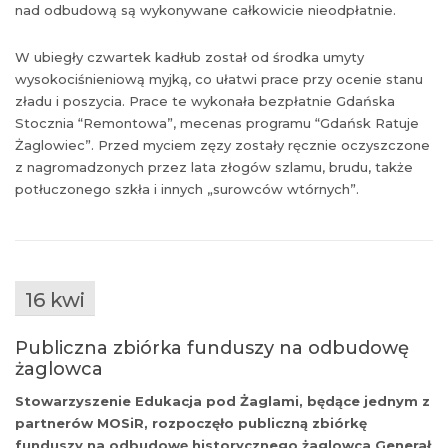
nad odbudową są wykonywane całkowicie nieodpłatnie.
W ubiegły czwartek kadłub został od środka umyty
wysokociśnieniową myjką, co ułatwi prace przy ocenie stanu
zładu i poszycia. Prace te wykonała bezpłatnie Gdańska
Stocznia “Remontowa”, mecenas programu “Gdańsk Ratuje
Żaglowiec”. Przed myciem zęzy zostały ręcznie oczyszczone
z nagromadzonych przez lata złogów szlamu, brudu, także
potłuczonego szkła i innych „surowców wtórnych”.
16 kwi
Publiczna zbiórka funduszy na odbudowę
żaglowca
Stowarzyszenie Edukacja pod Żaglami, będące jednym z
partnerów MOSiR, rozpoczęło publiczną zbiórkę
funduszy na odbudowę historycznego żaglowca Generał