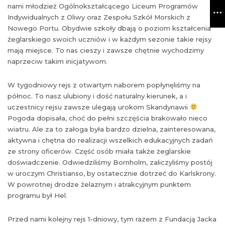
nami młodzież Ogólnokształcącego Liceum Programów
Indywidualnych z Oliwy oraz Zespołu Szkół Morskich z
Nowego Portu. Obydwie szkoły dbają o poziom kształcenia
żeglarskiego swoich uczniów i w każdym sezonie takie rejsy
mają miejsce. To nas cieszy i zawsze chętnie wychodzimy
naprzeciw takim inicjatywom.
W tygodniowy rejs z otwartym naborem popłynęliśmy na
północ. To nasz ulubiony i dość naturalny kierunek, a i
uczestnicy rejsu zawsze ulegają urokom Skandynawii
Pogoda dopisała, choć do pełni szczęścia brakowało nieco
wiatru. Ale za to załoga była bardzo dzielna, zainteresowana,
aktywna i chętna do realizacji wszelkich edukacyjnych zadań
ze strony oficerów. Część osób miała także żeglarskie
doświadczenie. Odwiedziliśmy Bornholm, zaliczyliśmy postój
w uroczym Christianso, by ostatecznie dotrzeć do Karlskrony.
W powrotnej drodze żelaznym i atrakcyjnym punktem
programu był Hel.
Przed nami kolejny rejs 1-dniowy, tym razem z Fundacją Jacka