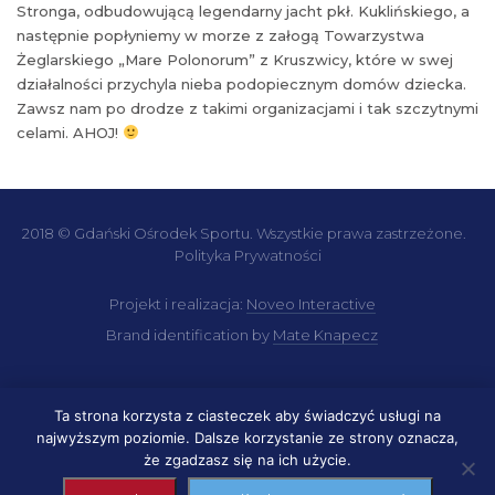
Stronga, odbudowującą legendarny jacht pkł. Kuklińskiego, a
następnie popłyniemy w morze z załogą Towarzystwa
Żeglarskiego „Mare Polonorum” z Kruszwicy, które w swej
działalności przychyla nieba podopiecznym domów dziecka.
Zawsz nam po drodze z takimi organizacjami i tak szczytnymi
celami. AHOJ!
2018 © Gdański Ośrodek Sportu. Wszystkie prawa zastrzeżone.
Polityka Prywatności
Projekt i realizacja:
Noveo Interactive
Brand identification by
Mate Knapecz
Ta strona korzysta z ciasteczek aby świadczyć usługi na
najwyższym poziomie. Dalsze korzystanie ze strony oznacza,
że zgadzasz się na ich użycie.