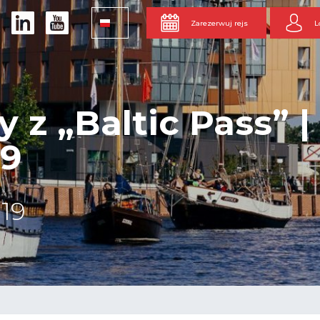
Zarezerwuj rejs
L
 z „Baltic Pass” |
19
019