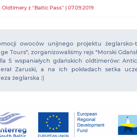
/
Oldtimery z “Baltic Pass” | 07.09.2019
ocji owoców unijnego projektu żeglarsko-tu
ge Tours", zorganizowaliśmy rejs "Morski Gdańsk
ylla 5 wspaniałych gdańskich oldtimerów: Antic
erał Zaruski, a na ich pokładach setka ucz
za żeglarska :)