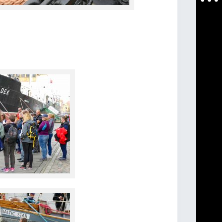
Duma i radość! Zaruski
wrócił ze Spitsbergenu!
Wczoraj, w strugach deszczu (bo
Gdańsk popłakał się ze szczęścia),
gdański żaglowiec szkolny "Generał
Zaruski" wrócił z wyprawy na
Spitsbergen, w 50. rocznicę rejsu kpt.
Andrzeja Rościszewskiego z 1975 r. N
sposób wyrazić dumę i radość z tego
wyczynu i wczorajszego spotkania.
Pięknie opisała to Izabela Biała w
artykule, do którego lektury
zapraszamy Was poniżej.
Pamiątkowymi fotografiami...